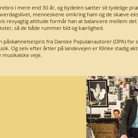
rebro i mere end 30 år, og bydelen sætter sit tydelige pr
 hverdagslivet, menneskene omkring ham og de skæve eks
is revyagtig attitude formår han at balancere mellem det
tekster, så de både rummer bid og kærlighed.
 påskønnelsespris fra Danske Populærautorer (DPA) for s
ik. Og selv efter årtier på landevejen er Klinke stadig akt
e musikalske veje.