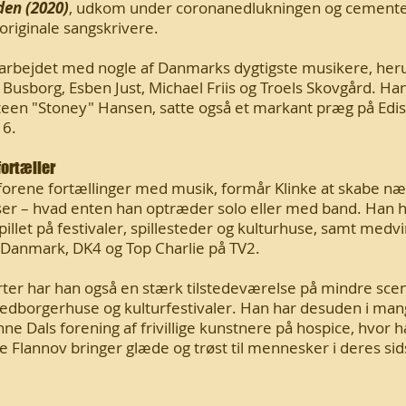
den (2020)
, udkom under coronanedlukningen og cement
originale sangskrivere.
rbejdet med nogle af Danmarks dygtigste musikere, her
Busborg, Esben Just, Michael Friis og Troels Skovgård. Ha
teen "Stoney" Hansen, satte også et markant præg på Ediso
16.
fortæller
at forene fortællinger med musik, formår Klinke at skabe 
er – hvad enten han optræder solo eller med band. Han 
llet på festivaler, spillesteder og kulturhuse, samt medvir
anmark, DK4 og Top Charlie på TV2.
rter har han også en stærk tilstedeværelse på mindre sce
edborgerhuse og kulturfestivaler. Han har desuden i man
ne Dals forening af frivillige kunstnere på hospice, hvor 
Flannov bringer glæde og trøst til mennesker i deres sids