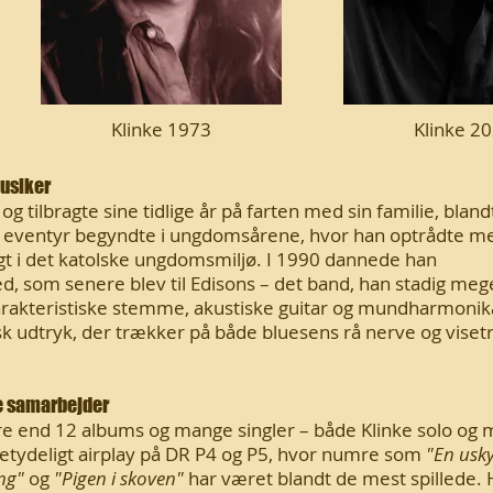
Klinke 1973
Klinke 2
musiker
 og tilbragte sine tidlige år på farten med sin familie, blan
ske eventyr begyndte i ungdomsårene, hvor han optrådte m
ligt i det katolske ungdomsmiljø. I 1990 dannede han
, som senere blev til Edisons – det band, han stadig meg
arakteristiske stemme, akustiske guitar og mundharmonika
sk udtryk, der trækker på både bluesens rå nerve og viset
e samarbejder
re end 12 albums og mange singler – både Klinke solo og
betydeligt airplay på DR P4 og P5, hvor numre som
"En usky
ong"
og
"Pigen i skoven"
har været blandt de mest spillede.