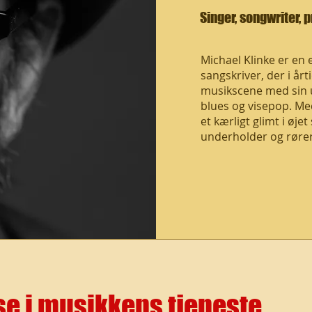
Singer, songwriter, p
Michael Klinke er en
sangskriver, der i år
musikscene med sin u
blues og visepop. Me
et kærligt glimt i øj
underholder og rører
jse i musikkens tjeneste