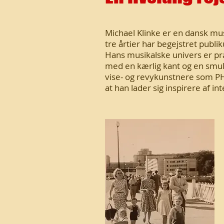
Michael Klinke er en dansk mu
tre årtier har begejstret publ
Hans musikalske univers er pr
med en kærlig kant og en smul
vise- og revykunstnere som P
at han lader sig inspirere af i