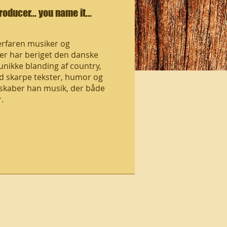
roducer... you name it...
 erfaren musiker og
tier har beriget den danske
nikke blanding af country,
d skarpe tekster, humor og
et skaber han musik, der både
.