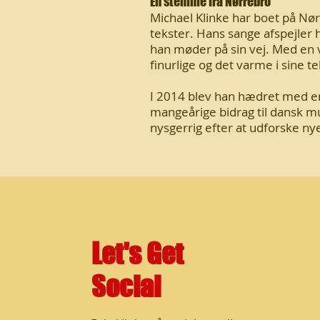
En stemme fra Nørrebro
Michael Klinke har boet på Nør
tekster. Hans sange afspejler
han møder på sin vej. Med en v
finurlige og det varme i sine 
I 2014 blev han hædret med en
mangeårige bidrag til dansk mus
nysgerrig efter at udforske ny
Let's Get
Social