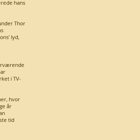
erede hans
under Thor
ns
ns’ lyd,
nærværende
har
ket i TV-
ner, hvor
ge år
han
te tid