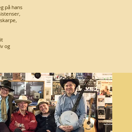
æg på hans
istenser,
 skarpe,
it
iv og