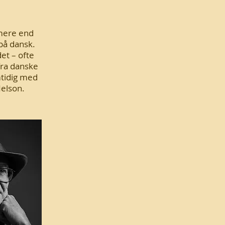
 mere end
 på dansk.
et – ofte
fra danske
tidig med
Nelson.