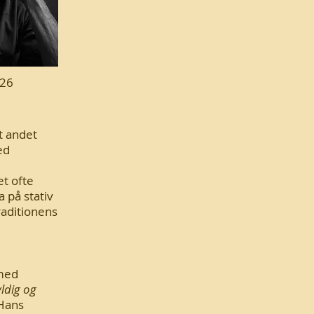
026
dt andet
ed
et ofte
 på stativ
raditionens
 med
ldig og
 Hans