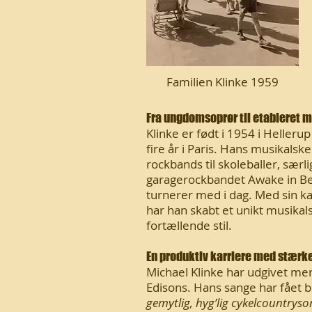
Familien Klinke 1959
Fra ungdomsoprør til etableret 
Klinke er født i 1954 i Hellerup
fire år i Paris. Hans musikal
rockbands til skoleballer, sær
garagerockbandet Awake in Bed
turnerer med i dag. Med sin k
har han skabt et unikt musikal
fortællende stil.
En produktiv karriere med stærk
Michael Klinke har udgivet me
Edisons. Hans sange har fået 
gemytlig, hyg’lig cykelcountrys