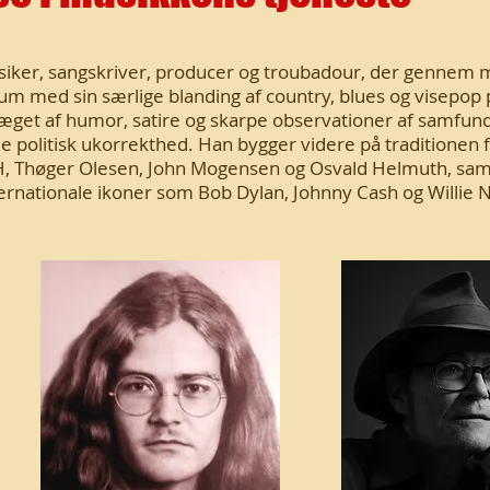
siker, sangskriver, producer og troubadour, der gennem
ikum med sin særlige blanding af country, blues og visepop
æget af humor, satire og skarpe observationer af samfund
e politisk ukorrekthed. Han bygger videre på traditionen 
H, Thøger Olesen, John Mogensen og Osvald Helmuth, sam
nternationale ikoner som Bob Dylan, Johnny Cash og Willie 