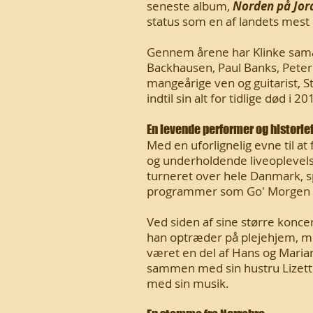
seneste album,
Norden på Jor
status som en af landets mest 
Gennem årene har Klinke sama
Backhausen, Paul Banks, Peter 
mangeårige ven og guitarist, S
indtil sin alt for tidlige død i 20
En levende performer og historie
Med en uforlignelig evne til 
og underholdende liveoplevels
turneret over hele Danmark, spi
programmer som Go' Morgen D
Ved siden af sine større konce
han optræder på plejehjem, m
været en del af Hans og Marian
sammen med sin hustru Lizette 
med sin musik.